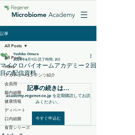
Microbiome
Academy
記事
All Posts
Yoshiko Omura
All Posts
2024年6月1日
読了時間: 2分
マイクロバイオームアカデミー２回
news
目の配信資料
アカデミーコンテンツ紹介
会員用
記事の続きは…
腸内細菌
academy.regener.co.jp を定期購読してお読
健康情報
みください。
ディベート
今すぐ申込む
口内細菌
食育シリーズ