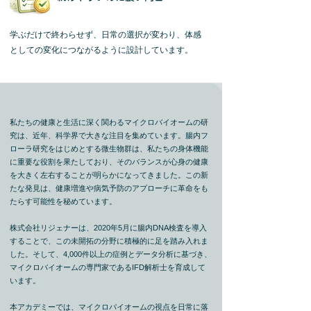
学ぶだけで終わらせず、日常の選択が変わり、体感
としての変化につながるように設計しています。
私たちの健康と生活に深く関わるマイクロバイオームの研
究は、近年、科学界で大きな注目を集めています。腸内フ
ローラ研究をはじめとする微生物群は、私たちの身体機能
に重要な役割を果たしており、そのバランスが心身の健康
を大きく左右することが明らかになってきました。この新
たな発見は、健康増進や病気予防のアプローチに革命をも
たらす可能性を秘めています。
株式会社リジェナーは、2020年5月に腸内DNA検査を導入
することで、この未開拓の分野に積極的に足を踏み入れま
した。そして、4,000件以上の症例とデータ分析に基づき、
マイクロバイオームの専門家であるIFD解析士を育成して
います。
本アカデミーでは、マイクロバイオームの視点を日常に落