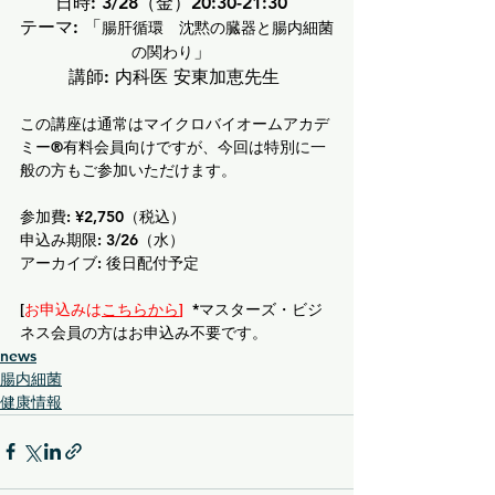
日時: 3/28（金）20:30-21:30  
テーマ: 「
腸肝循環　沈黙の臓器と腸内細菌
」  
の関わり
講師: 内科医 安東加恵先生
この講座は通常はマイクロバイオームアカデ
ミー®有料会員向けですが、今回は特別に一
般の方もご参加いただけます。
参加費: ¥2,750（税込）  
申込み期限: 3/26（水）  
アーカイブ: 後日配付予定  
[
お申込みは
こちらから
]
  *マスターズ・ビジ
ネス会員の方はお申込み不要です。
news
腸内細菌
健康情報