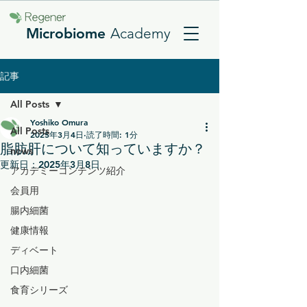
Microbiome
Academy
記事
All Posts
Yoshiko Omura
All Posts
2025年3月4日
読了時間: 1分
脂肪肝について知っていますか？
news
更新日：
2025年3月8日
アカデミーコンテンツ紹介
会員用
腸内細菌
健康情報
ディベート
口内細菌
食育シリーズ